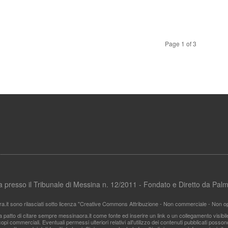
Page 1 of 3
ata presso il Tribunale di Messina n. 12/2011 - Fondato e Diretto da Pa
ra.it sono rilasciati sotto licenza "Creative Commons Attribuzione - Non commerciale - Non ope
i a patto di citare sempre messinaora.it come fonte ed inserire un link o un collegamento visibi
pi commerciali. Eventuali permessi ulteriori relativi all'utilizzo dei contenuti pubblicati posso