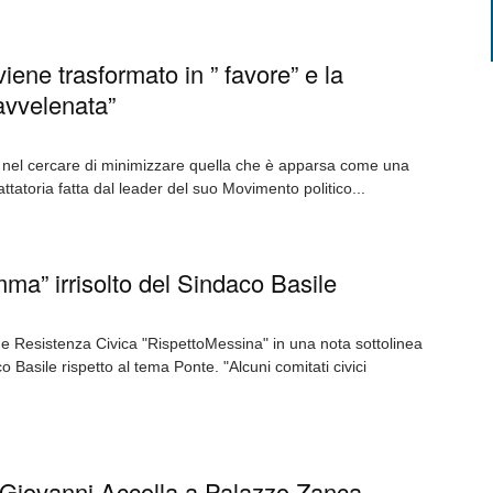
e viene trasformato in ” favore” e la
avvelenata”
a nel cercare di minimizzare quella che è apparsa come una
ttatoria fatta dal leader del suo Movimento politico...
emma” irrisolto del Sindaco Basile
va e Resistenza Civica "RispettoMessina" in una nota sottolinea
o Basile rispetto al tema Ponte. "Alcuni comitati civici
 Giovanni Accolla a Palazzo Zanca