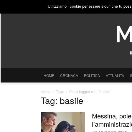
SABATO, 8 AGOSTO 2026
ACCEDI
PUBBLICITÀ
Utilizziamo i cookie per essere sicuri che tu poss
HOME
CRONACA
POLITICA
ATTUALITÀ
Home
Tags
Posts tagged with "basile"
Tag: basile
Messina, polem
l’amministrazi