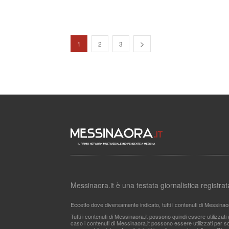
1
2
3
Messinaora.it è una testata giornalistica registr
Eccetto dove diversamente indicato, tutti i contenuti di Messinao
Tutti i contenuti di Messinaora.it possono quindi essere utilizzat
caso i contenuti di Messinaora.it possono essere utilizzati per sco