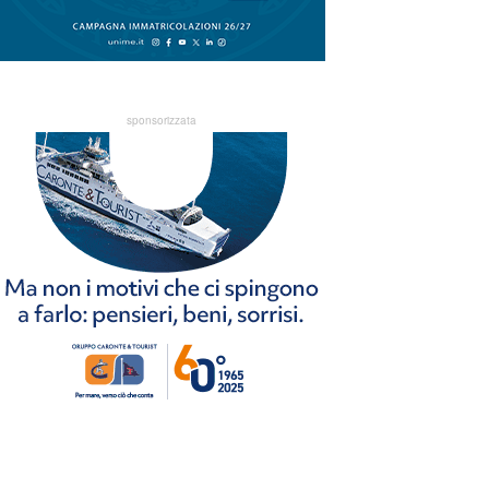
sponsorizzata