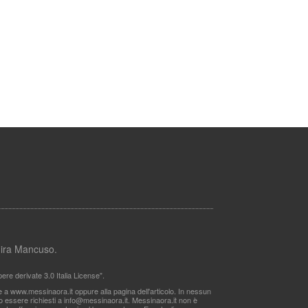
lmira Mancuso.
re derivate 3.0 Italia License".
le a www.messinaora.it oppure alla pagina dell'articolo. In nessun
no essere richiesti a
info@messinaora.it
. Messinaora.it non è