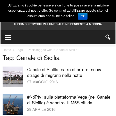
Utilizziamo i cookie per essere sicuri che tu possa avere la migliore
esperienza sul nostro sito. Se continui ad utilizzare questo sito noi
assumiamo che tu ne sia felice.
Ok
Home
Tags
Posts tagged with "Canale di Sicilia"
Tag: Canale di Sicilia
Canale di Sicilia teatro di orrore: nuova
strage di migranti nella notte
27 MAGGIO 2016
#NoTriv: sulla piattaforma Vega (nel Canale
di Sicilia) è scontro. Il M5S diffida il...
29 APRILE 2016