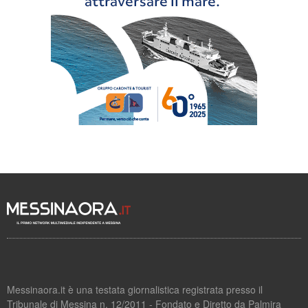
Messinaora.it è una testata giornalistica registrata presso il
Tribunale di Messina n. 12/2011 - Fondato e Diretto da Palmira