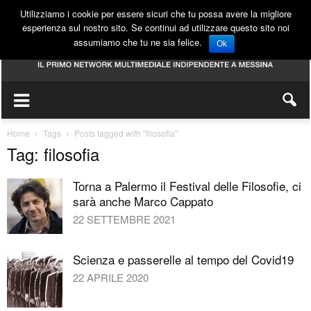
Utilizziamo i cookie per essere sicuri che tu possa avere la migliore
esperienza sul nostro sito. Se continui ad utilizzare questo sito noi
assumiamo che tu ne sia felice.
Ok
Home
Tags
Posts tagged with "filosofia"
Tag: filosofia
Torna a Palermo il Festival delle Filosofie, ci
sarà anche Marco Cappato
22 SETTEMBRE 2021
Scienza e passerelle al tempo del Covid19
22 APRILE 2020