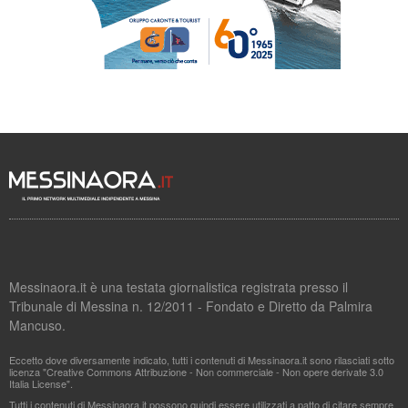
Messinaora.it è una testata giornalistica registrata presso il
Tribunale di Messina n. 12/2011 - Fondato e Diretto da Palmira
Mancuso.
Eccetto dove diversamente indicato, tutti i contenuti di Messinaora.it sono rilasciati sotto
licenza "Creative Commons Attribuzione - Non commerciale - Non opere derivate 3.0
Italia License".
Tutti i contenuti di Messinaora.it possono quindi essere utilizzati a patto di citare sempre