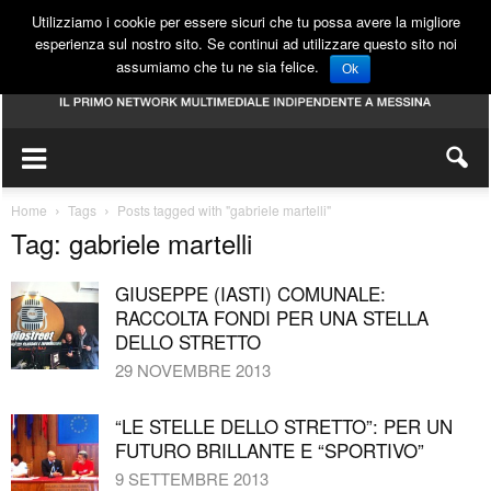
Utilizziamo i cookie per essere sicuri che tu possa avere la migliore
esperienza sul nostro sito. Se continui ad utilizzare questo sito noi
assumiamo che tu ne sia felice.
Ok
Home
Tags
Posts tagged with "gabriele martelli"
Tag: gabriele martelli
GIUSEPPE (IASTI) COMUNALE:
RACCOLTA FONDI PER UNA STELLA
DELLO STRETTO
29 NOVEMBRE 2013
“LE STELLE DELLO STRETTO”: PER UN
FUTURO BRILLANTE E “SPORTIVO”
9 SETTEMBRE 2013