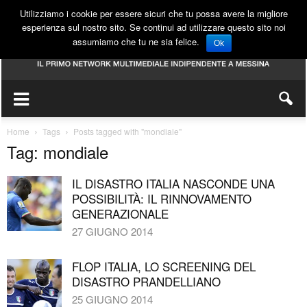
Utilizziamo i cookie per essere sicuri che tu possa avere la migliore
esperienza sul nostro sito. Se continui ad utilizzare questo sito noi
assumiamo che tu ne sia felice.
Ok
Home
Tags
Posts tagged with "mondiale"
Tag: mondiale
IL DISASTRO ITALIA NASCONDE UNA
POSSIBILITÀ: IL RINNOVAMENTO
GENERAZIONALE
27 GIUGNO 2014
FLOP ITALIA, LO SCREENING DEL
DISASTRO PRANDELLIANO
25 GIUGNO 2014