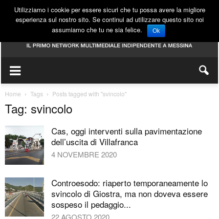
Utilizziamo i cookie per essere sicuri che tu possa avere la migliore
esperienza sul nostro sito. Se continui ad utilizzare questo sito noi
assumiamo che tu ne sia felice.
Ok
Home
Tags
Posts tagged with "svincolo"
Tag: svincolo
Cas, oggi interventi sulla pavimentazione
dell’uscita di Villafranca
4 NOVEMBRE 2020
Controesodo: riaperto temporaneamente lo
svincolo di Giostra, ma non doveva essere
sospeso il pedaggio...
22 AGOSTO 2020