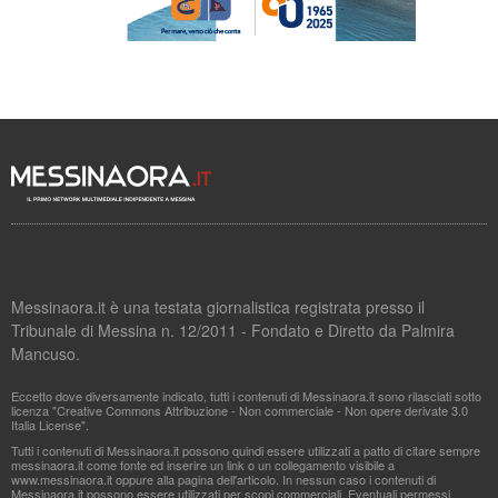
Messinaora.it è una testata giornalistica registrata presso il
Tribunale di Messina n. 12/2011 - Fondato e Diretto da Palmira
Mancuso.
Eccetto dove diversamente indicato, tutti i contenuti di Messinaora.it sono rilasciati sotto
licenza "Creative Commons Attribuzione - Non commerciale - Non opere derivate 3.0
Italia License".
Tutti i contenuti di Messinaora.it possono quindi essere utilizzati a patto di citare sempre
messinaora.it come fonte ed inserire un link o un collegamento visibile a
www.messinaora.it oppure alla pagina dell'articolo. In nessun caso i contenuti di
Messinaora.it possono essere utilizzati per scopi commerciali. Eventuali permessi