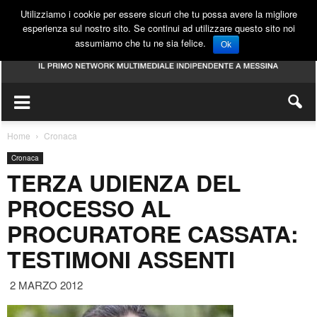
Utilizziamo i cookie per essere sicuri che tu possa avere la migliore
esperienza sul nostro sito. Se continui ad utilizzare questo sito noi
assumiamo che tu ne sia felice.
Ok
Home
Cronaca
Cronaca
TERZA UDIENZA DEL
PROCESSO AL
PROCURATORE CASSATA:
TESTIMONI ASSENTI
2 MARZO 2012