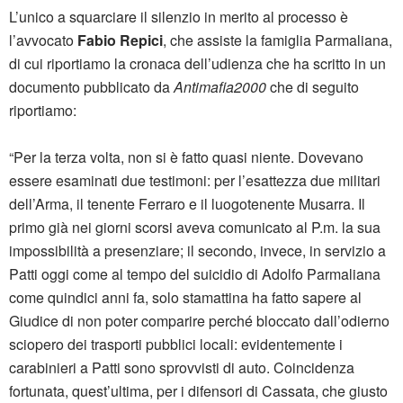
L’unico a squarciare il silenzio in merito al processo è
l’avvocato
Fabio Repici
, che assiste la famiglia Parmaliana,
di cui riportiamo la cronaca dell’udienza che ha scritto in un
documento pubblicato da
Antimafia2000
che di seguito
riportiamo:
“Per la terza volta, non si è fatto quasi niente. Dovevano
essere esaminati due testimoni: per l’esattezza due militari
dell’Arma, il tenente Ferraro e il luogotenente Musarra. Il
primo già nei giorni scorsi aveva comunicato al P.m. la sua
impossibilità a presenziare; il secondo, invece, in servizio a
Patti oggi come al tempo del suicidio di Adolfo Parmaliana
come quindici anni fa, solo stamattina ha fatto sapere al
Giudice di non poter comparire perché bloccato dall’odierno
sciopero dei trasporti pubblici locali: evidentemente i
carabinieri a Patti sono sprovvisti di auto. Coincidenza
fortunata, quest’ultima, per i difensori di Cassata, che giusto