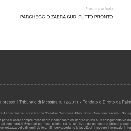
Prossimo articolo
PARCHEGGIO ZAERA SUD: TUTTO PRONTO
ata presso il Tribunale di Messina n. 12/2011 - Fondato e Diretto da Pa
ra.it sono rilasciati sotto licenza "Creative Commons Attribuzione - Non commerciale - Non ope
i a patto di citare sempre messinaora.it come fonte ed inserire un link o un collegamento visibi
pi commerciali. Eventuali permessi ulteriori relativi all'utilizzo dei contenuti pubblicati posso
 correttezza dei dati forniti da terzi. Si riserva pertanto la facoltà di rimuovere informazioni r