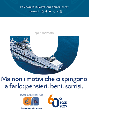
sponsorizzata