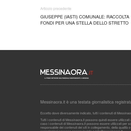
Articolo precedente
GIUSEPPE (IASTI) COMUNALE: RACCOLTA
FONDI PER UNA STELLA DELLO STRETTO
Messinaora.it è una testata giornalistica registr
Eccetto dove diversamente indicato, tutti i contenuti di Messinao
Tutti i contenuti di Messinaora.it possono quindi essere utilizzat
caso i contenuti di Messinaora.it possono essere utilizzati per sco
responsabile dei contenuti dei siti in collegamento, della qualità o
segnalazioni possono essere inviate a
info@messinaora.it
.