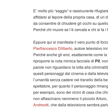
E’ molto più “saggio” e rassicurante rifugiarsi
affidarsi al tepore della propria casa, di un 
da consentire di chiudere gli occhi su quello
Perché chi muore se l’è cercata e chi si fa 
Eppure qui si manifesta il vero punto di forza
Pierfrancesco Diliberto
, autore televisivo i
Perché anche gli eroi, esattamente come la 
riproporre la nota mimica facciale di
Pif
, non
parole non riguardano la lotta alla criminalit
questi personaggi dal cinema e dalla televis
l’umanità senza cadere nel tranello della bea
spettatore, per quanto il personaggio rimang
per esempio, sono dei vicini di casa che ch
non affascinano nemmeno il piccolo Arturo, c
Andreotti
, che dalla televisione sembra par