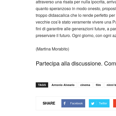
attraverso una risata per nulla ipocrita, ar
quanto speranzoso in modo onesto, propositi
troppo didascalica che lo rende perfetto per
vecchie cos’è stato veramente vivere una Pa
fini di garantire alle generazioni future, a pa
preservare il futuro. Ogni giorno, con ogni a
(Martina Morabito)
Partecipa alla discussione. Comm
TAGS
Antonio Alveario
cinema
film
ninni 
SHARE
Facebook
Twitter