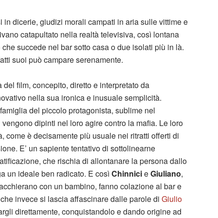
 in dicerie, giudizi morali campati in aria sulle vittime e
divano catapultato nella realtà televisiva, così lontana
 che succede nel bar sotto casa o due isolati più in là.
i fatti suoi può campare serenamente.
 del film, concepito, diretto e interpretato da
nnovativo nella sua ironica e inusuale semplicità.
famiglia del piccolo protagonista, sublime nel
 vengono dipinti nel loro agire contro la mafia. Le loro
à, come è decisamente più usuale nei ritratti offerti di
ione. E’ un sapiente tentativo di sottolinearne
tificazione, che rischia di allontanare la persona dallo
a un ideale ben radicato. E così
Chinnici
e
Giuliano
,
iacchierano con un bambino, fanno colazione al bar e
he invece si lascia affascinare dalle parole di
Giulio
largli direttamente, conquistandolo e dando origine ad