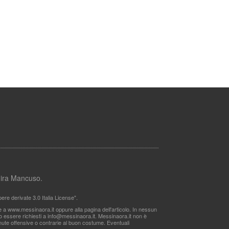
lmira Mancuso.
re derivate 3.0 Italia License".
le a www.messinaora.it oppure alla pagina dell'articolo. In nessun
no essere richiesti a
info@messinaora.it
. Messinaora.it non è
itenute offensive o contrarie al buon costume. Eventuali