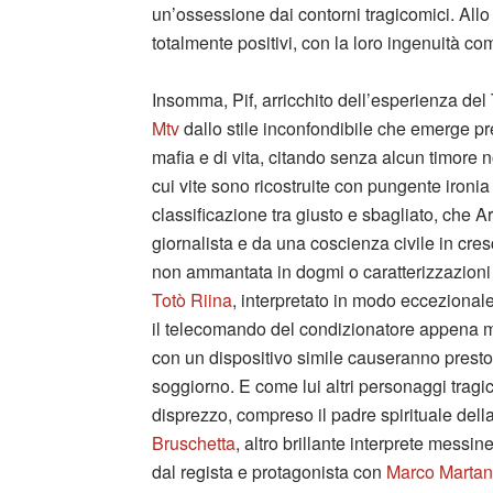
un’ossessione dai contorni tragicomici. All
totalmente positivi, con la loro ingenuità c
Insomma, Pif, arricchito dell’esperienza del
Mtv
dallo stile inconfondibile che emerge pre
mafia e di vita, citando senza alcun timore 
cui vite sono ricostruite con pungente ironi
classificazione tra giusto e sbagliato, che A
giornalista e da una coscienza civile in cre
non ammantata in dogmi o caratterizzazioni 
Totò Riina
, interpretato in modo eccezional
il telecomando del condizionatore appena m
con un dispositivo simile causeranno presto
soggiorno. E come lui altri personaggi tragic
disprezzo, compreso il padre spirituale della 
Bruschetta
, altro brillante interprete messi
dal regista e protagonista con
Marco Martan