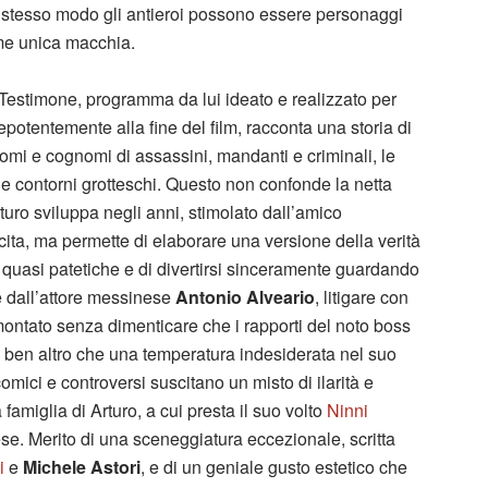
o stesso modo gli antieroi possono essere personaggi
ome unica macchia.
 Testimone, programma da lui ideato e realizzato per
potentemente alla fine del film, racconta una storia di
nomi e cognomi di assassini, mandanti e criminali, le
a e contorni grotteschi. Questo non confonde la netta
rturo sviluppa negli anni, stimolato dall’amico
scita, ma permette di elaborare una versione della verità
quasi patetiche e di divertirsi sinceramente guardando
e dall’attore messinese
Antonio Alveario
, litigare con
ontato senza dimenticare che i rapporti del noto boss
 ben altro che una temperatura indesiderata nel suo
omici e controversi suscitano un misto di ilarità e
famiglia di Arturo, a cui presta il suo volto
Ninni
nese. Merito di una sceneggiatura eccezionale, scritta
i
e
Michele Astori
, e di un geniale gusto estetico che