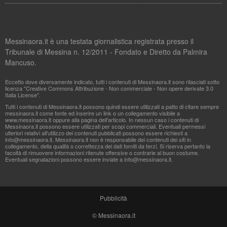
Messinaora.it è una testata giornalistica registrata presso il
Tribunale di Messina n. 12/2011 - Fondato e Diretto da Palmira
Mancuso.
Eccetto dove diversamente indicato, tutti i contenuti di Messinaora.it sono rilasciati sotto
licenza "Creative Commons Attribuzione - Non commerciale - Non opere derivate 3.0
Italia License".
Tutti i contenuti di Messinaora.it possono quindi essere utilizzati a patto di citare sempre
messinaora.it come fonte ed inserire un link o un collegamento visibile a
www.messinaora.it oppure alla pagina dell'articolo. In nessun caso i contenuti di
Messinaora.it possono essere utilizzati per scopi commerciali. Eventuali permessi
ulteriori relativi all'utilizzo dei contenuti pubblicati possono essere richiesti a
info@messinaora.it
. Messinaora.it non è responsabile dei contenuti dei siti in
collegamento, della qualità o correttezza dei dati forniti da terzi. Si riserva pertanto la
facoltà di rimuovere informazioni ritenute offensive o contrarie al buon costume.
Eventuali segnalazioni possono essere inviate a
info@messinaora.it
.
Pubblicità
© Messinaora.it