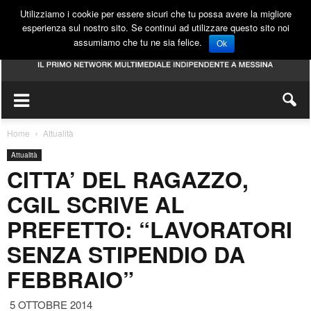
Utilizziamo i cookie per essere sicuri che tu possa avere la migliore
esperienza sul nostro sito. Se continui ad utilizzare questo sito noi
assumiamo che tu ne sia felice.
Ok
Home
Attualità
Attualità
CITTA’ DEL RAGAZZO,
CGIL SCRIVE AL
PREFETTO: “LAVORATORI
SENZA STIPENDIO DA
FEBBRAIO”
5 OTTOBRE 2014