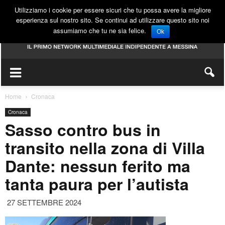
Utilizziamo i cookie per essere sicuri che tu possa avere la migliore
esperienza sul nostro sito. Se continui ad utilizzare questo sito noi
assumiamo che tu ne sia felice.
Ok
Home
Cronaca
Cronaca
Sasso contro bus in
transito nella zona di Villa
Dante: nessun ferito ma
tanta paura per l’autista
27 SETTEMBRE 2024