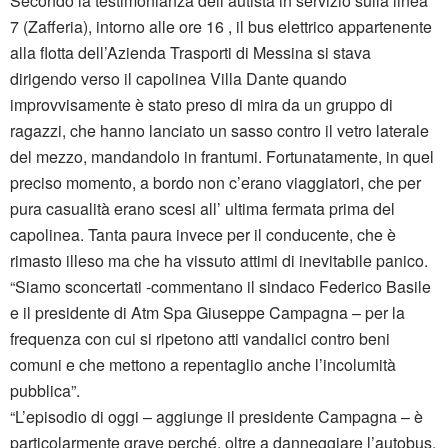
Secondo la testimonianza dell’autista in servizio sulla linea
7 (Zafferia), intorno alle ore 16 , il bus elettrico appartenente
alla flotta dell’Azienda Trasporti di Messina si stava
dirigendo verso il capolinea Villa Dante quando
improvvisamente è stato preso di mira da un gruppo di
ragazzi, che hanno lanciato un sasso contro il vetro laterale
del mezzo, mandandolo in frantumi. Fortunatamente, in quel
preciso momento, a bordo non c’erano viaggiatori, che per
pura casualità erano scesi all’ ultima fermata prima del
capolinea. Tanta paura invece per il conducente, che è
rimasto illeso ma che ha vissuto attimi di inevitabile panico.
“Siamo sconcertati -commentano il sindaco Federico Basile
e il presidente di Atm Spa Giuseppe Campagna – per la
frequenza con cui si ripetono atti vandalici contro beni
comuni e che mettono a repentaglio anche l’incolumità
pubblica”.
“L’episodio di oggi – aggiunge il presidente Campagna – è
particolarmente grave perché, oltre a danneggiare l’autobus,