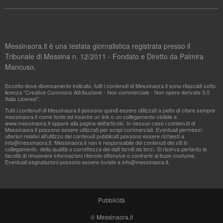
Messinaora.it è una testata giornalistica registrata presso il
Tribunale di Messina n. 12/2011 - Fondato e Diretto da Palmira
Mancuso.
Eccetto dove diversamente indicato, tutti i contenuti di Messinaora.it sono rilasciati sotto
licenza "Creative Commons Attribuzione - Non commerciale - Non opere derivate 3.0
Italia License".
Tutti i contenuti di Messinaora.it possono quindi essere utilizzati a patto di citare sempre
messinaora.it come fonte ed inserire un link o un collegamento visibile a
www.messinaora.it oppure alla pagina dell'articolo. In nessun caso i contenuti di
Messinaora.it possono essere utilizzati per scopi commerciali. Eventuali permessi
ulteriori relativi all'utilizzo dei contenuti pubblicati possono essere richiesti a
info@messinaora.it
. Messinaora.it non è responsabile dei contenuti dei siti in
collegamento, della qualità o correttezza dei dati forniti da terzi. Si riserva pertanto la
facoltà di rimuovere informazioni ritenute offensive o contrarie al buon costume.
Eventuali segnalazioni possono essere inviate a
info@messinaora.it
.
Pubblicità
© Messinaora.it