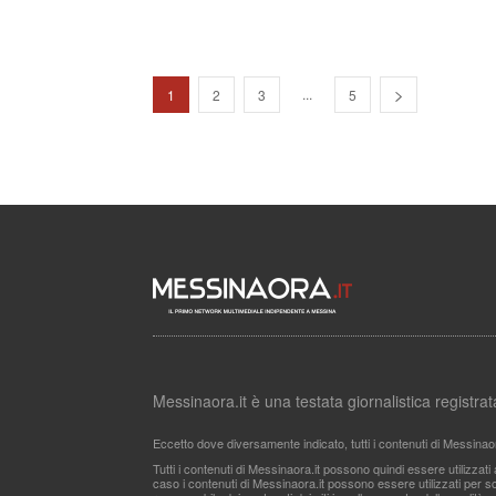
...
1
2
3
5
Messinaora.it è una testata giornalistica registr
Eccetto dove diversamente indicato, tutti i contenuti di Messinao
Tutti i contenuti di Messinaora.it possono quindi essere utilizzat
caso i contenuti di Messinaora.it possono essere utilizzati per sco