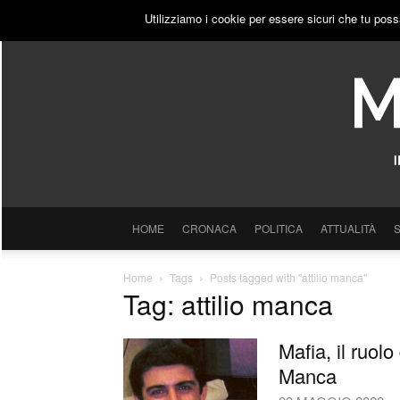
GIOVEDÌ, 6 AGOSTO 2026
ACCEDI
PUBBLICITÀ
Utilizziamo i cookie per essere sicuri che tu poss
HOME
CRONACA
POLITICA
ATTUALITÀ
Home
Tags
Posts tagged with "attilio manca"
Tag: attilio manca
Mafia, il ruolo
Manca