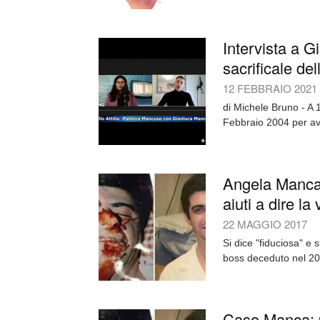
Intervista a G
sacrificale del
12 FEBBRAIO 2021
di Michele Bruno - A 1
Febbraio 2004 per av
Angela Manca 
aiuti a dire la 
22 MAGGIO 2017
Si dice "fiduciosa" e
boss deceduto nel 2016
Caso Manca: pe