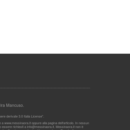
lmira Mancuso.
re derivate 3.0 Italia License".
le a www.messinaora.it oppure alla pagina dell'articolo. In nessun
no essere richiesti a
info@messinaora.it
. Messinaora.it non è