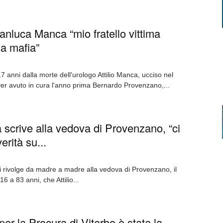
ianluca Manca “mio fratello vittima
la mafia”
7 anni dalla morte dell'urologo Attilio Manca, ucciso nel
er avuto in cura l'anno prima Bernardo Provenzano,...
scrive alla vedova di Provenzano, “ci
verità su...
 si rivolge da madre a madre alla vedova di Provenzano, il
 a 83 anni, che Attilio...
r la Procura di Viterbo è stata la