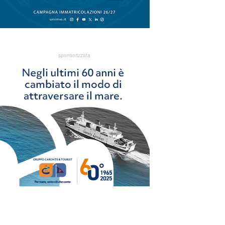
sponsorizzata