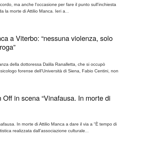
 ricordo, ma anche l'occasione per fare il punto sull'inchiesta
a la morte di Attilio Manca. Ieri a...
a a Viterbo: “nessuna violenza, solo
droga”
nza della dottoressa Dalila Ranalletta, che si occupò
ssicologo forense dell'Università di Siena, Fabio Centini, non
n Off in scena “Vinafausa. In morte di
afausa. In morte di Attilio Manca a dare il via a “È tempo di
tistica realizzata dall’associazione culturale...