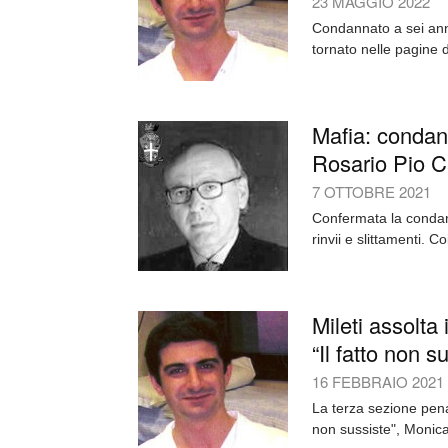
23 MAGGIO 2022
Condannato a sei anni
tornato nelle pagine d
Mafia: condan
Rosario Pio Ca
7 OTTOBRE 2021
Confermata la condann
rinvii e slittamenti. 
Mileti assolta 
“Il fatto non s
16 FEBBRAIO 2021
La terza sezione pena
non sussiste", Monica 