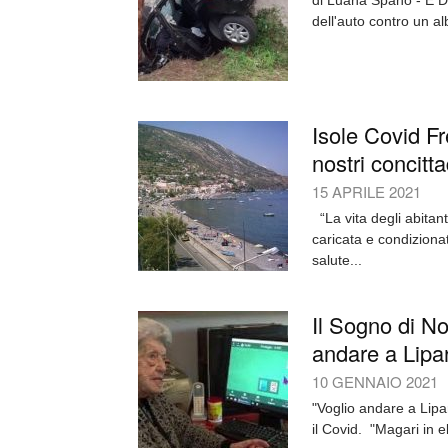
di Luana Spanò - È De
dell'auto contro un al
Isole Covid Fr
nostri concitta
15 APRILE 2021
“La vita degli abitant
caricata e condiziona
salute...
Il Sogno di No
andare a Lipari
10 GENNAIO 2021
"Voglio andare a Lipa
il Covid. "Magari in el