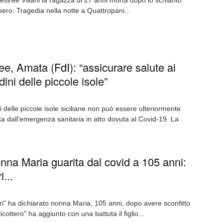
sirée Villani la ragazza di 27 anni morta dopo lo schianto
bero. Tragedia nella notte a Quattropani...
ee, Amata (FdI): “assicurare salute ai
dini delle piccole isole”
i delle piccole isole siciliane non può essere ulteriormente
ta dall’emergenza sanitaria in atto dovuta al Covid-19. La
nna Maria guarita dal covid a 105 anni:
...
ri" ha dichiarato nonna Maria, 105 anni, dopo avere sconfitto
icottero" ha aggiunto con una battuta il figlio...