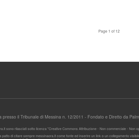
Page 1 of 12
ata presso il Tribunale di Messina n. 12/2011 - Fondato e Diretto da Pa
ra.it sono rilasciati sotto licenza "Creative Commons Attribuzione - Non commerciale - Non ope
i a patto di citare sempre messinaora.it come fonte ed inserire un link o un collegamento visibi