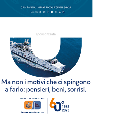
sponsorizzata