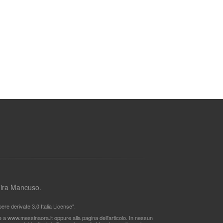
lmira Mancuso.
re derivate 3.0 Italia License".
le a www.messinaora.it oppure alla pagina dell'articolo. In nessun