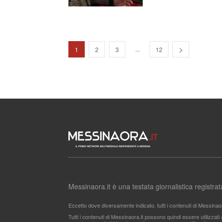
...
1
2
3
12
Messinaora.it è una testata giornalistica registr
Eccetto dove diversamente indicato, tutti i contenuti di Messinao
Tutti i contenuti di Messinaora.it possono quindi essere utilizzat