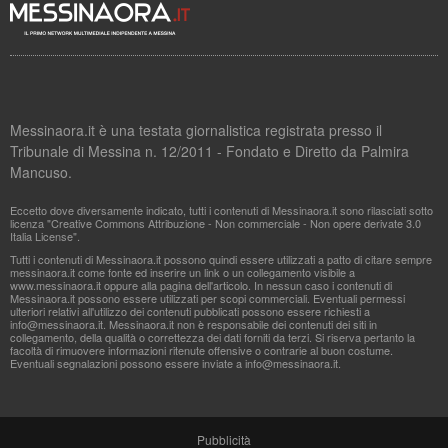
Messinaora.it è una testata giornalistica registrata presso il
Tribunale di Messina n. 12/2011 - Fondato e Diretto da Palmira
Mancuso.
Eccetto dove diversamente indicato, tutti i contenuti di Messinaora.it sono rilasciati sotto
licenza "Creative Commons Attribuzione - Non commerciale - Non opere derivate 3.0
Italia License".
Tutti i contenuti di Messinaora.it possono quindi essere utilizzati a patto di citare sempre
messinaora.it come fonte ed inserire un link o un collegamento visibile a
www.messinaora.it oppure alla pagina dell'articolo. In nessun caso i contenuti di
Messinaora.it possono essere utilizzati per scopi commerciali. Eventuali permessi
ulteriori relativi all'utilizzo dei contenuti pubblicati possono essere richiesti a
info@messinaora.it
. Messinaora.it non è responsabile dei contenuti dei siti in
collegamento, della qualità o correttezza dei dati forniti da terzi. Si riserva pertanto la
facoltà di rimuovere informazioni ritenute offensive o contrarie al buon costume.
Eventuali segnalazioni possono essere inviate a
info@messinaora.it
.
Pubblicità