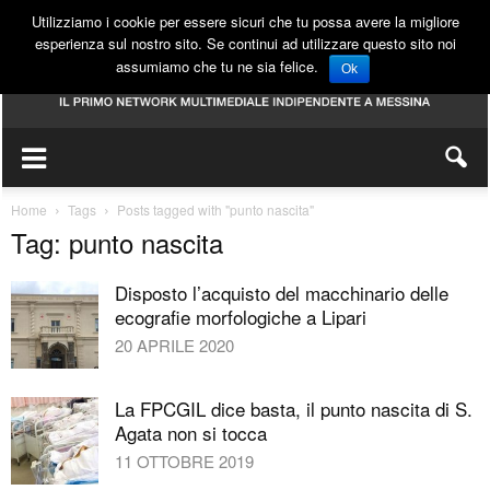
Utilizziamo i cookie per essere sicuri che tu possa avere la migliore
esperienza sul nostro sito. Se continui ad utilizzare questo sito noi
assumiamo che tu ne sia felice.
Ok
Home
Tags
Posts tagged with "punto nascita"
Tag: punto nascita
Disposto l’acquisto del macchinario delle
ecografie morfologiche a Lipari
20 APRILE 2020
La FPCGIL dice basta, il punto nascita di S.
Agata non si tocca
11 OTTOBRE 2019