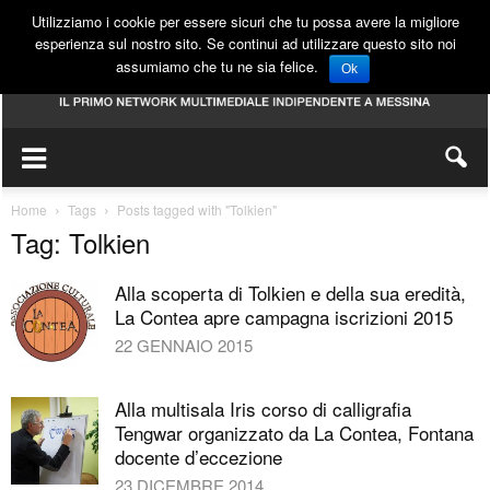
Utilizziamo i cookie per essere sicuri che tu possa avere la migliore
esperienza sul nostro sito. Se continui ad utilizzare questo sito noi
assumiamo che tu ne sia felice.
Ok
Home
Tags
Posts tagged with "Tolkien"
Tag: Tolkien
Alla scoperta di Tolkien e della sua eredità,
La Contea apre campagna iscrizioni 2015
22 GENNAIO 2015
Alla multisala Iris corso di calligrafia
Tengwar organizzato da La Contea, Fontana
docente d’eccezione
23 DICEMBRE 2014