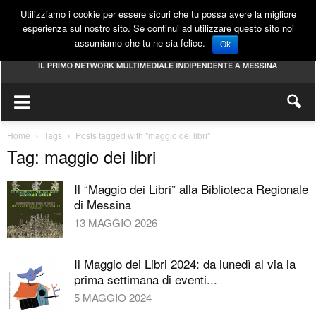
Utilizziamo i cookie per essere sicuri che tu possa avere la migliore
esperienza sul nostro sito. Se continui ad utilizzare questo sito noi
assumiamo che tu ne sia felice.
Ok
Home
Tags
Posts tagged with "maggio dei libri"
Tag: maggio dei libri
Il “Maggio dei Libri” alla Biblioteca Regionale
di Messina
13 MAGGIO 2026
Il Maggio dei Libri 2024: da lunedì al via la
prima settimana di eventi...
5 MAGGIO 2024