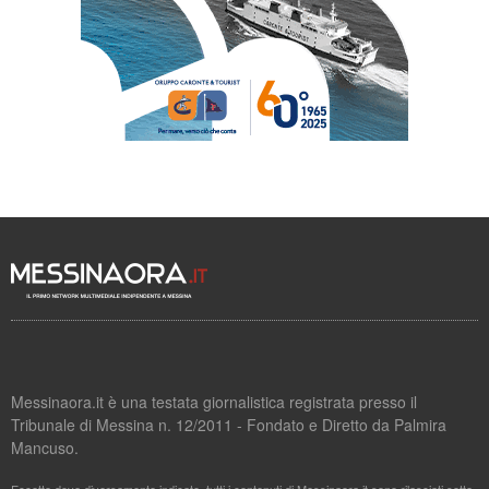
Messinaora.it è una testata giornalistica registrata presso il
Tribunale di Messina n. 12/2011 - Fondato e Diretto da Palmira
Mancuso.
Eccetto dove diversamente indicato, tutti i contenuti di Messinaora.it sono rilasciati sotto