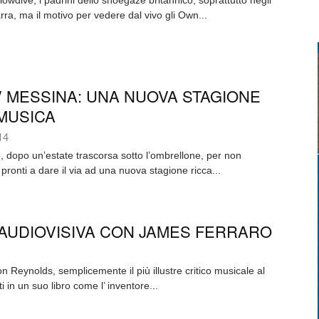
owdive, i padrini dello shoegaze britannico, soprattutto negli
rra, ma il motivo per vedere dal vivo gli Own...
 MESSINA: UNA NUOVA STAGIONE
MUSICA
14
e, dopo un’estate trascorsa sotto l’ombrellone, per non
pronti a dare il via ad una nuova stagione ricca...
AUDIOVISIVA CON JAMES FERRARO
 Reynolds, semplicemente il più illustre critico musicale al
i in un suo libro come l’ inventore...