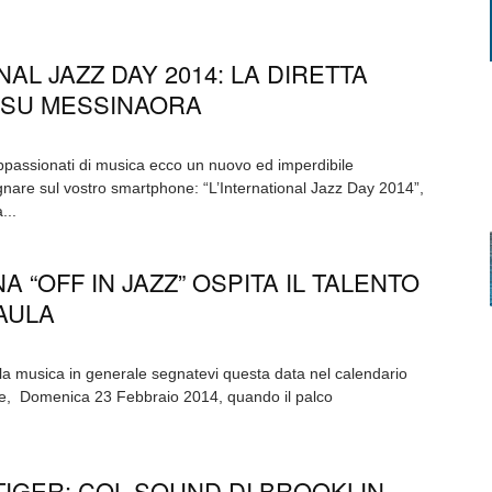
AL JAZZ DAY 2014: LA DIRETTA
 SU MESSINAORA
ppassionati di musica ecco un nuovo ed imperdibile
are sul vostro smartphone: “L’International Jazz Day 2014”,
...
 “OFF IN JAZZ” OSPITA IL TALENTO
PAULA
la musica in generale segnatevi questa data nel calendario
e, Domenica 23 Febbraio 2014, quando il palco
TIGER: COL SOUND DI BROOKLIN