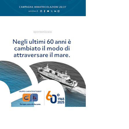
sponsorizzata