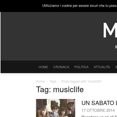
VENERDÌ, 7 AGOSTO 2026
ACCEDI
PUBBLICITÀ
Utilizziamo i cookie per essere sicuri che tu poss
HOME
CRONACA
POLITICA
ATTUALITÀ
Home
Tags
Posts tagged with "musiclife"
Tag: musiclife
UN SABATO 
17 OTTOBRE 2014