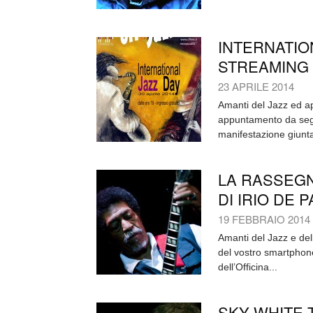
INTERNATION
STREAMING
23 APRILE 2014
Amanti del Jazz ed a
appuntamento da segn
manifestazione giunta
LA RASSEGNA
DI IRIO DE 
19 FEBBRAIO 2014
Amanti del Jazz e del
del vostro smartphon
dell’Officina...
SKY WHITE 