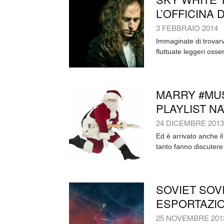
L’OFFICINA
3 FEBBRAIO 2014
Immaginate di trovarv
fluttuate leggeri osser
MARRY #MUS
PLAYLIST NA
24 DICEMBRE 2013
Ed è arrivato anche il
tanto fanno discutere 
SOVIET SOVI
ESPORTAZI
25 NOVEMBRE 201