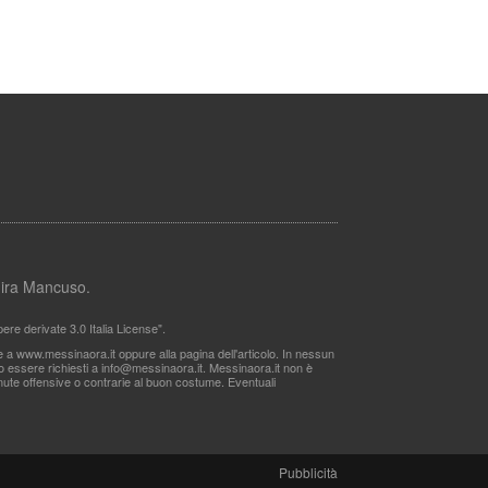
lmira Mancuso.
re derivate 3.0 Italia License".
le a www.messinaora.it oppure alla pagina dell'articolo. In nessun
no essere richiesti a
info@messinaora.it
. Messinaora.it non è
itenute offensive o contrarie al buon costume. Eventuali
Pubblicità