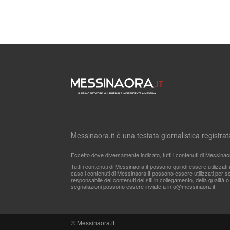
Messinaora.it è una testata giornalistica registr
Eccetto dove diversamente indicato, tutti i contenuti di Messinao
Tutti i contenuti di Messinaora.it possono quindi essere utilizzat
caso i contenuti di Messinaora.it possono essere utilizzati per sco
responsabile dei contenuti dei siti in collegamento, della qualità o
segnalazioni possono essere inviate a
info@messinaora.it
.
© Messinaora.it