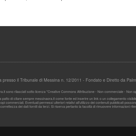
ata presso il Tribunale di Messina n. 12/2011 - Fondato e Diretto da Pa
ra.it sono rilasciati sotto licenza "Creative Commons Attribuzione - Non commerciale - Non ope
i a patto di citare sempre messinaora.it come fonte ed inserire un link o un collegamento visibi
pi commerciali. Eventuali permessi ulteriori relativi all'utilizzo dei contenuti pubblicati posso
 correttezza dei dati forniti da terzi. Si riserva pertanto la facoltà di rimuovere informazioni r